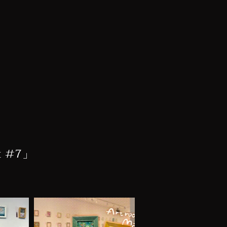
t #7」