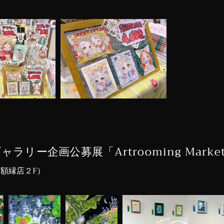
 土筆ギャラリー企画公募展
「Artrooming Marke
山額縁店２F）