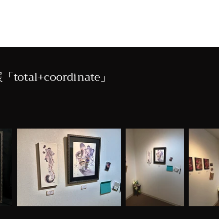
E
GALLEY
過去の展示
「total+coordinate」